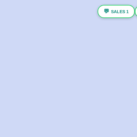
💬
SALES 1