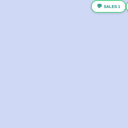
💬
SALES 1