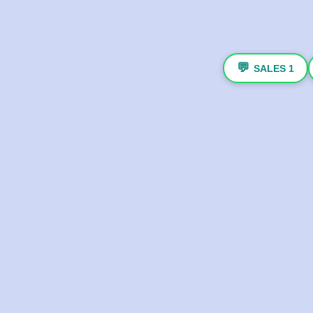
💬
SALES 1