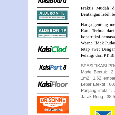
Praktis Mudah d
Bentangan lebih l
Harga genteng met
Karat Terbuat dar
konstruksi pemas
Warna Tidak Pudar
tetap awet Denga
Pelangi dari PT. B
SPESIFIKASI PR
Model Bentuk : 2 
1m2 : 1.62 lemba
Lebar Efektif : 8
Panjang Efektif :
Jarak Reng : 38.