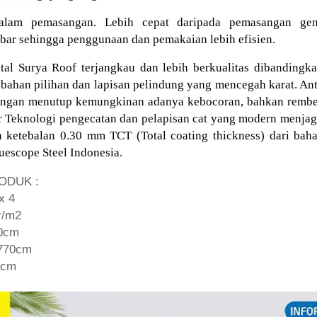
alam pemasangan. Lebih cepat daripada pemasangan gent
ebar sehingga penggunaan dan pemakaian lebih efisien.
al Surya Roof terjangkau dan lebih berkualitas dibandingka
i bahan pilihan dan lapisan pelindung yang mencegah karat. An
angan menutup kemungkinan adanya kebocoran, bahkan rembesa
 Teknologi pengecatan dan pelapisan cat yang modern menja
n ketebalan 0.30 mm TCT (Total coating thickness) dari bah
luescope Steel Indonesia.
ODUK :
x 4
r/m2
00cm
 770cm
5cm