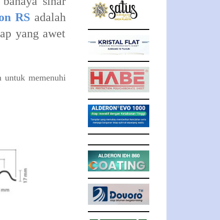
 bahaya sinar
ron RS
adalah
tap yang awet
in untuk memenuhi