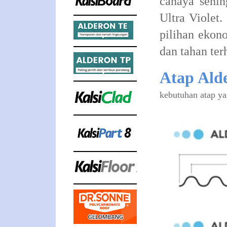
cahaya sehin
Ultra Violet.
pilihan ekon
dan tahan ter
Atap Ald
kebutuhan atap ya