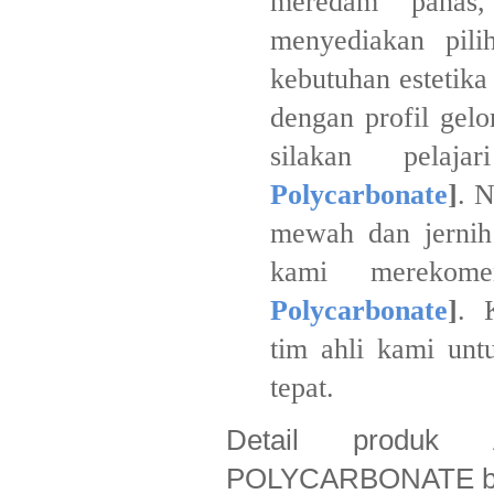
meredam pana
menyediakan pili
kebutuhan estetik
dengan profil gel
silakan pelaj
Polycarbonate
]
. 
mewah dan jernih 
kami merekom
Polycarbonate
]
. 
tim ahli kami unt
tepat.
Detail produ
POLYCARBONATE bisa 