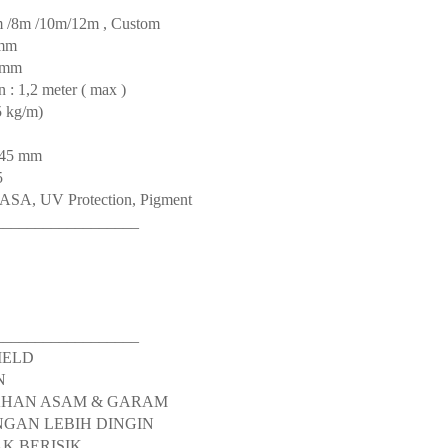
6m /8m /10m/12m , Custom
0mm
76mm
: 1,2 meter ( max )
5 kg/m)
 45 mm
5
ASA, UV Protection, Pigment
__________________
__________________
HIELD
N
TAHAN ASAM & GARAM
NGAN LEBIH DINGIN
AK BERISIK