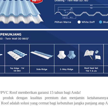
VC Roof memberikan garansi 15 tahun bagi Anda!
n produk dengan kualitas premium dan menjamin ketahanannya
f adalah solusi yang cermat bagi kebutuhan jangka panjang atap A