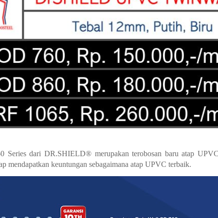
Series dari DR.SHIELD® merupakan terobosan baru atap UPVC 
ap mendapatkan keuntungan sebagaimana atap UPVC terbaik.