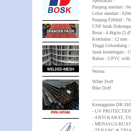
Spesifikasi :
Panjang standart : 
Lebar standart : 82
Panjang Effektif : 
CNP Jarak Dukungan 
Berat : 4.4kg/m (5,4
Ketebalan : 12 mm
Tinggi Gelombang :
Jarak kemiringan : 1
Bahan : UPVC with 
________________
Warna:
White Doff
Blue Doff
________________
Keunggulan DR.S
- UV PROTECTIO
- ANTI KARAT, 
- MENJAGA RUA
- TENANG & TID