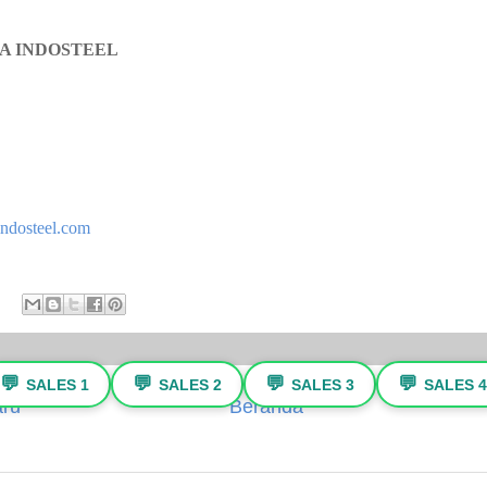
A INDOSTEEL
ndosteel.com
💬
💬
💬
💬
SALES 1
SALES 2
SALES 3
SALES 4
aru
Beranda