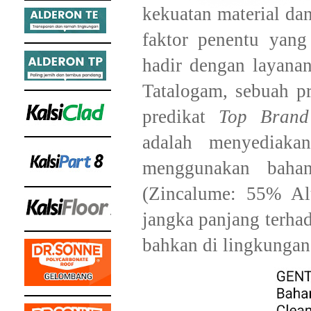
kekuatan material da
faktor penentu yan
hadir dengan layan
Tatalogam, sebuah p
predikat
Top Brand
adalah menyediaka
menggunakan bah
(Zincalume: 55% Al
jangka panjang terha
bahkan di lingkungan