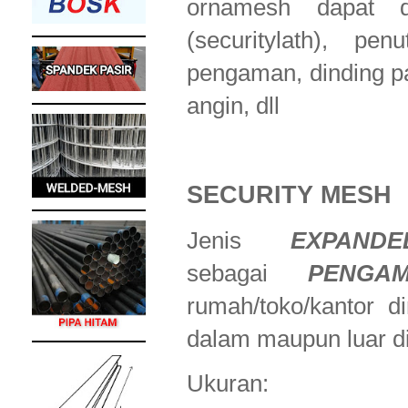
ornamesh dapat d
(securitylath), p
pengaman, dinding pa
angin, dll
SECURITY MESH
Jenis
EXPAND
sebagai
PENGA
rumah/toko/kantor d
dalam maupun luar din
Ukuran: