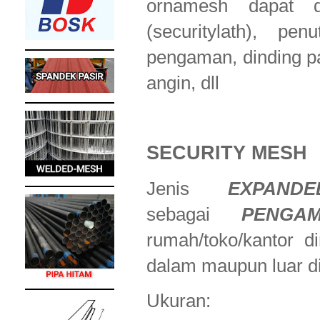
ornamesh dapat d
(securitylath), p
pengaman, dinding pa
angin, dll
SECURITY MESH
Jenis
EXPAND
sebagai
PENGA
rumah/toko/kantor d
dalam maupun luar din
Ukuran: