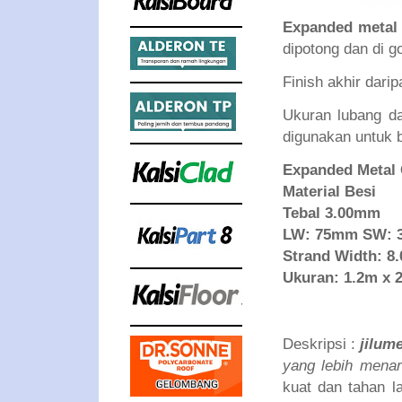
Expanded metal
dipotong dan di g
Finish akhir dari
Ukuran lubang d
digunakan untuk 
Expanded Metal
Material Besi
Tebal 3.00mm
LW: 75mm SW:
Strand Width: 8
Ukuran: 1.2m x 
Deskripsi :
jilum
yang lebih menar
kuat dan tahan l