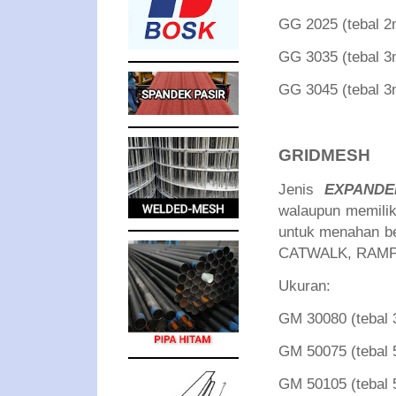
GG 2025 (tebal
GG 3035 (tebal
GG 3045 (tebal
GRIDMESH
Jenis
EXPANDE
walaupun memiliki
untuk menahan b
CATWALK, RAMP
Ukuran:
GM 30080 (teba
GM 50075 (teba
GM 50105 (teba