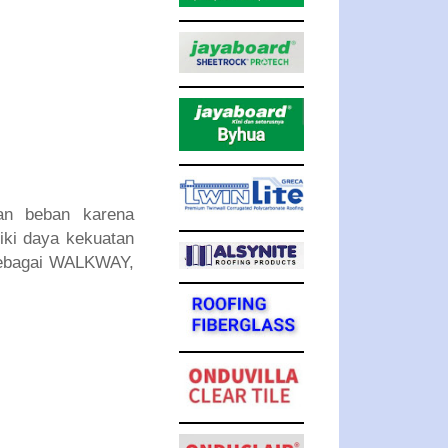
an beban karena
liki daya kekuatan
sebagai WALKWAY,