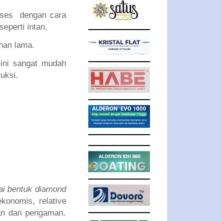
roses dengan cara
eperti intan.
ahan lama.
ini sangat mudah
uksi.
ai bentuk diamond
 ekonomis, relative
san dan pengaman.