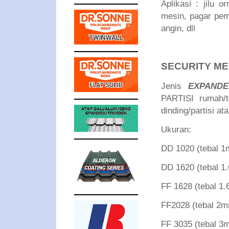
Aplikasi : jilu 
mesin, pagar pem
angin, dll
SECURITY M
Jenis
EXPAND
PARTISI rumah/t
dinding/partisi at
Ukuran:
DD 1020 (tebal
DD 1620 (tebal
FF 1628 (tebal
FF2028 (tebal 
FF 3035 (tebal