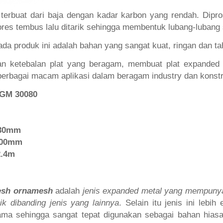
terbuat dari baja dengan kadar karbon yang rendah. Dip
ores tembus lalu ditarik sehingga membentuk lubang-lubang s
pada produk ini adalah bahan yang sangat kuat, ringan dan t
an ketebalan plat yang beragam, membuat plat expanded 
berbagai macam aplikasi dalam beragam industry dan konstr
 GM 30080
 30mm
.00mm
2.4m
esh ornamesh
adalah
jenis expanded metal yang mempuny
ik dibanding jenis yang lainnya
. Selain itu jenis ini lebih
ama sehingga sangat tepat digunakan sebagai bahan hia