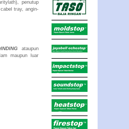
itylath), penutup
abel tray, angin-
INDING
ataupun
alam maupun luar