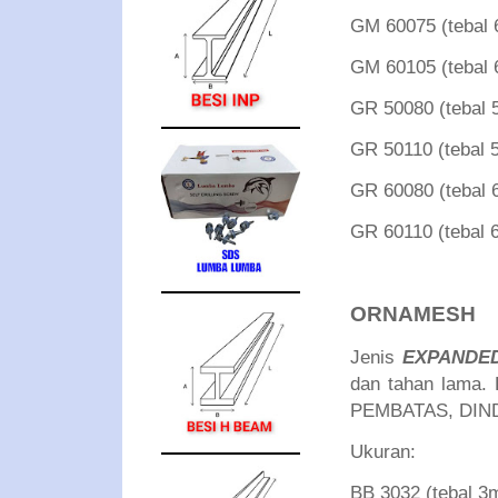
GM 60075 (teba
GM 60105 (teba
GR 50080 (teba
GR 50110 (teba
GR 60080 (teba
GR 60110 (teba
ORNAMESH
Jenis
EXPANDE
dan tahan lama
PEMBATAS, DIN
Ukuran:
BB 3032 (tebal