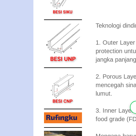
Teknologi dind
1. Outer Layer
protection unt
jangka panjang
2. Porous Laye
mencegah sina
lumut.
3. Inner Laye
food grade (F