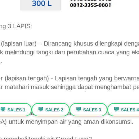
ing 3 LAPIS:
 (lapisan luar) – Dirancang khusus dilengkapi den
uk melindungi tangki dari perubahan cuaca yang ek
.
r (lapisan tengah) - Lapisan tengah yang berwarn
r matahari masuk sehingga dapat menghambat p
💬
💬
💬
💬
SALES 1
SALES 2
SALES 3
SALES 4
r (lapisan dalam) - Menggunakan HDPE 100% murni
DA) untuk menyimpan air yang aman dikonsumsi.