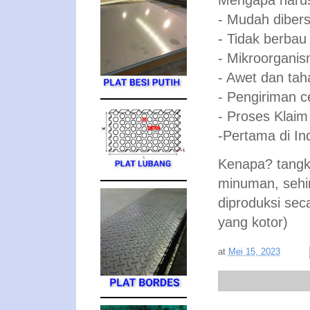
Mengapa harus
- Mudah dibers
- Tidak berbau 
- Mikroorganis
- Awet dan tah
- Pengiriman c
- Proses Klaim
-Pertama di Ind
Kenapa? tangk
minuman, sehi
diproduksi sec
yang kotor)
at
Mei 15, 2023