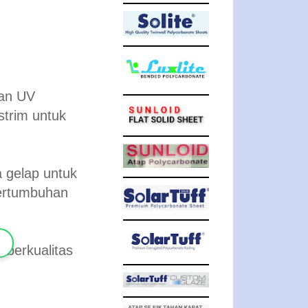
gan UV
strim untuk
a gelap untuk
ertumbuhan
 berkualitas