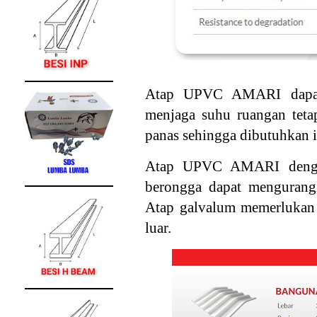
Atap UPVC A
MARI dapa
menjaga suhu ruangan teta
panas sehingga dibutuhkan 
Atap UPVC A
MARI denga
berongga dapat mengurangi 
Atap galvalum memerlukan i
luar.