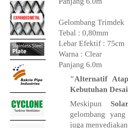
Panjang 6.0m
Gelombang Trimdek
Tebal : 0,80mm
Lebar Efektif : 75cm
Warna : Clear
Panjang 6.0m
"Alternatif Ata
Kebutuhan Desa
​Meskipun
Sola
gelombang yang
juga menyediakan