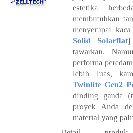
estetika berb
membutuhkan tamp
menyerupai kaca
Solid Solarflat
]
tawarkan. Namu
performa peredam
lebih luas, k
Twinlite Gen2 P
dinding ganda (
proyek Anda de
material yang pal
Detail prod