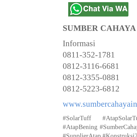
SUMBER CAHAYA
Informasi
0811-352-1781
0812-3116-6681
0812-3355-0881
0812-5223-6812
www.sumbercahayain
​#SolarTuff #AtapSolar
#AtapBening #SumberCahay
#SupplierAtap #Konstruksi