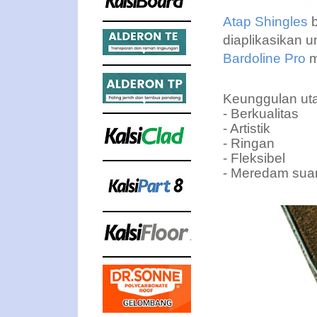
Atap Shingles
b
diaplikasikan 
Bardoline Pro
m
Keunggulan ut
- Berkualitas
- Artistik
- Ringan
- Fleksibel
- Meredam sua