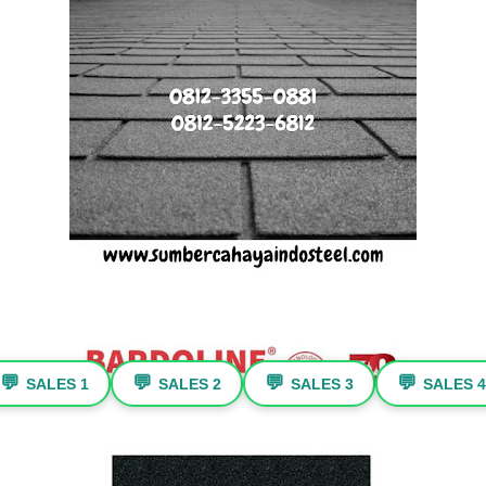
💬
💬
💬
💬
SALES 1
SALES 2
SALES 3
SALES 4