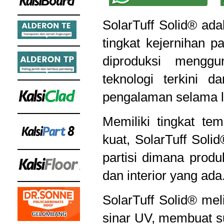
SolarTuff Solid® ada
tingkat kejernihan p
diproduksi mengg
teknologi terkini 
pengalaman selama leb
Memiliki tingkat te
kuat, SolarTuff Soli
partisi dimana produ
dan interior yang ada
SolarTuff Solid® mel
sinar UV, membuat su