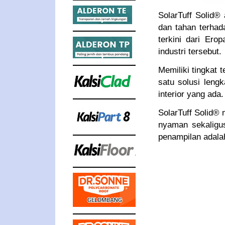
SolarTuff Solid® 
dan tahan terhad
terkini dari Ero
industri tersebut.
Memiliki tingkat 
satu solusi leng
interior yang ada
SolarTuff Solid®
nyaman sekaligu
penampilan adalah