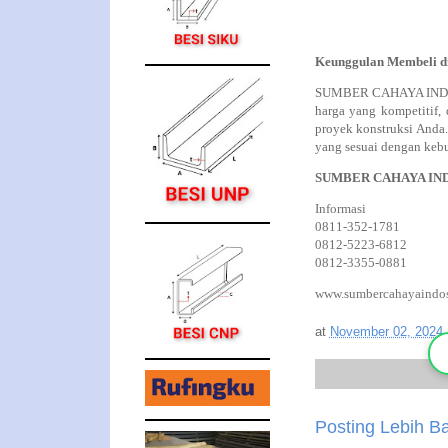
Keunggulan Membeli
SUMBER CAHAYA INDOSTE
harga yang kompetitif
proyek konstruksi Anda.
yang sesuai dengan keb
SUMBER CAHAYA IN
Informasi
0811-352-1781
0812-5223-6812
0812-3355-0881
www.sumbercahayaindos
at
November 02, 2024
Posting Lebih B