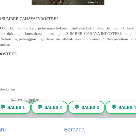
 di SUMBER CAHAYA INDOSTEEL
EL memberikan pelayanan terbaik untuk pembelian atap Bitumen Onduvilla.
, dan dukungan konsultasi pemasangan, SUMBER CAHAYA INDOSTEEL menjadi 
 Selain itu, pelanggan juga dapat menikmati layanan purna jual dan panduan le
utuhan.
DOSTEEL
teel.com
💬
💬
💬
💬
SALES 1
SALES 2
SALES 3
SALES 4
aru
Beranda