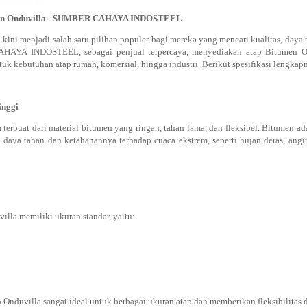
umen Onduvilla - SUMBER CAHAYA INDOSTEEL
kini menjadi salah satu pilihan populer bagi mereka yang mencari kualitas, daya t
AYA INDOSTEEL, sebagai penjual terpercaya, menyediakan atap Bitumen On
uk kebutuhan atap rumah, komersial, hingga industri. Berikut spesifikasi lengkap
inggi
terbuat dari material bitumen yang ringan, tahan lama, dan fleksibel. Bitumen a
 daya tahan dan ketahanannya terhadap cuaca ekstrem, seperti hujan deras, ang
illa memiliki ukuran standar, yaitu:
 Onduvilla sangat ideal untuk berbagai ukuran atap dan memberikan fleksibilitas 