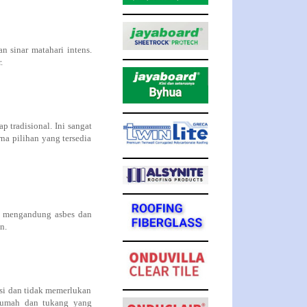
n sinar matahari intens.
.
p tradisional. Ini sangat
a pilihan yang tersedia
k mengandung asbes dan
n.
asi dan tidak memerlukan
k rumah dan tukang yang