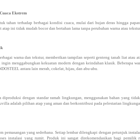
 Cuaca Ekstrem
uk tahan terhadap berbagai kondisi cuaca, mulai dari hujan deras hingga papara
atap ini tidak mudah bocor dan bertahan lama tanpa perubahan warna atau tekstur
ik
rbagai warna dan tekstur, memberikan tampilan seperti genteng tanah liat atau ata
 ingin menggabungkan kekuatan modern dengan keindahan klasik. Beberapa warn
TEEL antara lain merah, cokelat, hijau, dan abu-abu.
a diproduksi dengan standar ramah lingkungan, menggunakan bahan yang tida
uvilla adalah pilihan atap yang aman dan berkontribusi pada pelestarian lingkunga
em pemasangan yang sederhana. Setiap lembar dilengkapi dengan petunjuk instal
roses instalasi yang rumit. Produk ini sangat direkomendasikan bagi pemili