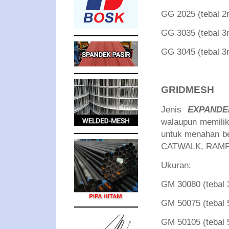
GG 2025 (tebal
GG 3035 (tebal
GG 3045 (tebal
GRIDMESH
Jenis
EXPANDE
walaupun memiliki
untuk menahan b
CATWALK, RAMP
Ukuran:
GM 30080 (teba
GM 50075 (teba
GM 50105 (teba