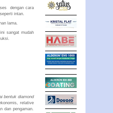
roses dengan cara
eperti intan.
ahan lama.
ini sangat mudah
uksi.
ai bentuk diamond
 ekonomis, relative
san dan pengaman.