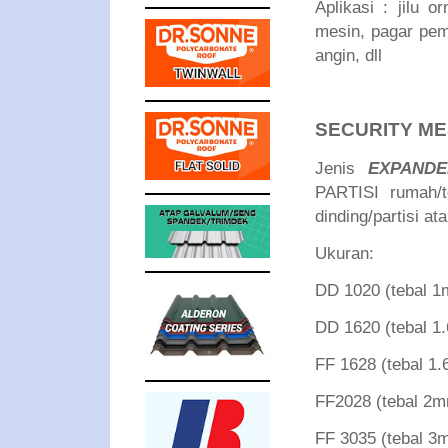
Aplikasi : jilu 
mesin, pagar pem
angin, dll
SECURITY M
Jenis
EXPAND
PARTISI rumah/t
dinding/partisi at
Ukuran:
DD 1020 (tebal
DD 1620 (tebal
FF 1628 (tebal
FF2028 (tebal 
FF 3035 (tebal