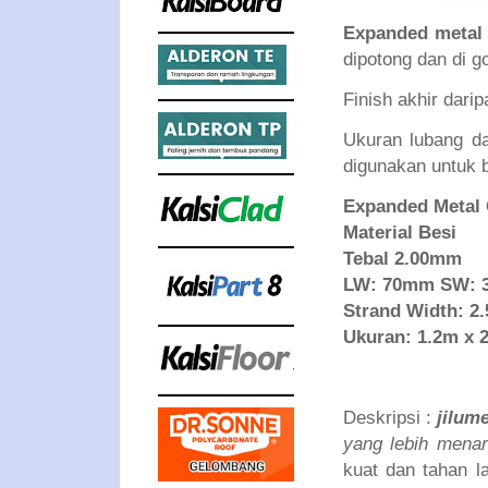
Expanded metal
dipotong dan di g
Finish akhir dari
Ukuran lubang d
digunakan untuk 
Expanded Metal
Material Besi
Tebal 2.00mm
LW: 70mm SW:
Strand Width: 2
Ukuran: 1.2m x 
Deskripsi :
jilum
yang lebih menar
kuat dan tahan l