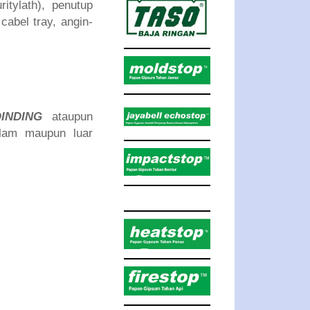
itylath), penutup
abel tray, angin-
INDING
ataupun
alam maupun luar