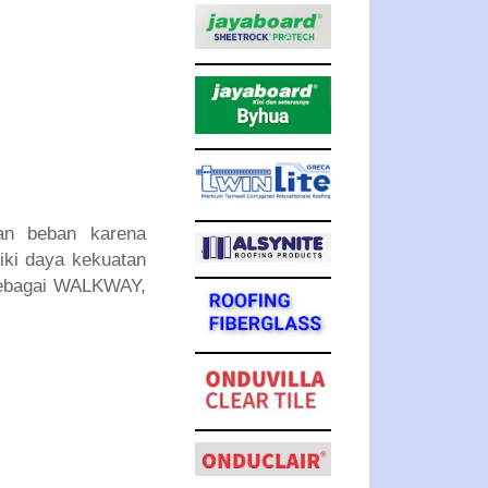
an beban karena
liki daya kekuatan
sebagai WALKWAY,