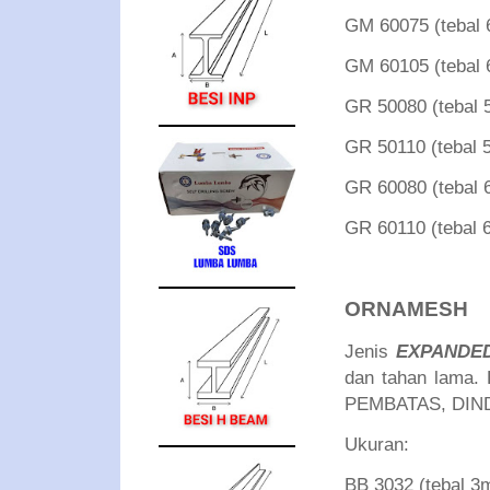
GM 60075 (teba
GM 60105 (teba
GR 50080 (teba
GR 50110 (teba
GR 60080 (teba
GR 60110 (teba
ORNAMESH
Jenis
EXPANDE
dan tahan lama
PEMBATAS, DIN
Ukuran:
BB 3032 (tebal