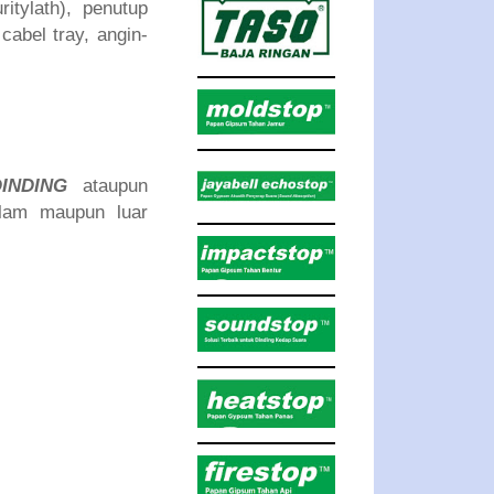
itylath), penutup
abel tray, angin-
INDING
ataupun
alam maupun luar