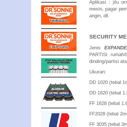
Aplikasi : jilu 
mesin, pagar pem
angin, dll
SECURITY M
Jenis
EXPAND
PARTISI rumah/t
dinding/partisi at
Ukuran:
DD 1020 (tebal
DD 1620 (tebal
FF 1628 (tebal
FF2028 (tebal 
FF 3035 (tebal