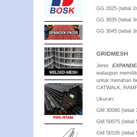
GG 2025 (tebal
GG 3035 (tebal
GG 3045 (tebal
GRIDMESH
Jenis
EXPANDE
walaupun memiliki
untuk menahan b
CATWALK, RAMP
Ukuran:
GM 30080 (teba
GM 50075 (teba
GM 50105 (teba