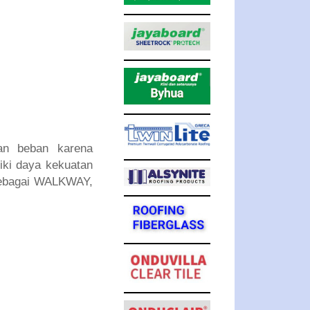
an beban karena
liki daya kekuatan
sebagai WALKWAY,