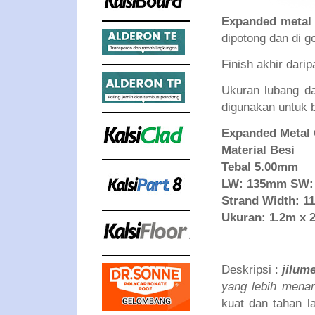
Expanded metal
dipotong dan di g
Finish akhir dari
Ukuran lubang d
digunakan untuk 
Expanded Metal
Material Besi
Tebal 5.00mm
LW: 135mm SW:
Strand Width: 1
Ukuran: 1.2m x 
Deskripsi :
jilum
yang lebih menar
kuat dan tahan l