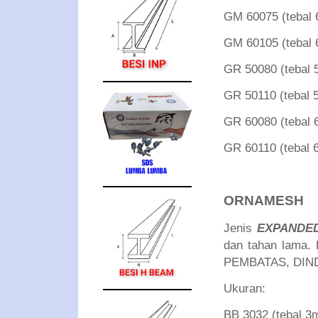
GM 60075 (teba
GM 60105 (teba
GR 50080 (teba
GR 50110 (teba
GR 60080 (teba
GR 60110 (teba
ORNAMESH
Jenis
EXPANDE
dan tahan lama
PEMBATAS, DIN
Ukuran:
BB 3032 (tebal