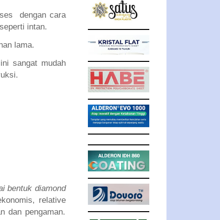
roses dengan cara
eperti intan.
ahan lama.
ini sangat mudah
uksi.
ai bentuk diamond
 ekonomis, relative
san dan pengaman.