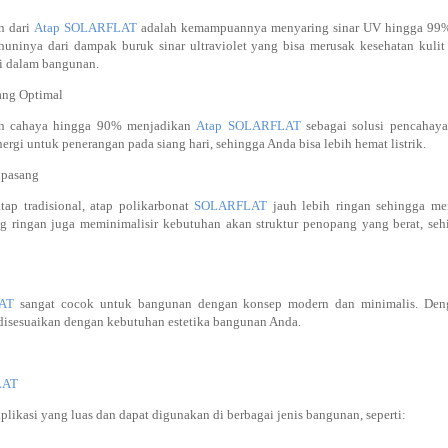
an dari
Atap SOLARFLAT
adalah kemampuannya menyaring sinar UV hingga 99%. 
uninya dari dampak buruk sinar ultraviolet yang bisa merusak kesehatan kul
 di dalam bangunan.
ang Optimal
n cahaya hingga 90% menjadikan
Atap SOLARFLAT
sebagai solusi pencahaya
rgi untuk penerangan pada siang hari, sehingga Anda bisa lebih hemat listrik.
ipasang
ap tradisional, atap polikarbonat
SOLARFLAT
jauh lebih ringan sehingga m
 ringan juga meminimalisir kebutuhan akan struktur penopang yang berat, se
AT
sangat cocok untuk bangunan dengan konsep modern dan minimalis. Deng
sa disesuaikan dengan kebutuhan estetika bangunan Anda.
LAT
kasi yang luas dan dapat digunakan di berbagai jenis bangunan, seperti: