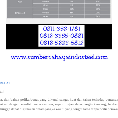
ARFLAT
ggi
at dari bahan polikarbonat yang dikenal sangat kuat dan tahan terhadap bentur
okasi dengan kondisi cuaca ekstrem, seperti hujan deras, angin kencang, bahkan
sehingga dapat digunakan dalam jangka waktu yang sangat lama tanpa perlu perawat