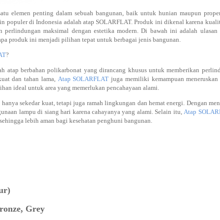
atu elemen penting dalam sebuah bangunan, baik untuk hunian maupun propert
n populer di Indonesia adalah atap SOLARFLAT. Produk ini dikenal karena kuali
perlindungan maksimal dengan estetika modern. Di bawah ini adalah ulasa
a produk ini menjadi pilihan tepat untuk berbagai jenis bangunan.
AT
?
h atap berbahan polikarbonat yang dirancang khusus untuk memberikan perlin
 kuat dan tahan lama,
Atap SOLARFLAT
juga memiliki kemampuan meneruskan 
ihan ideal untuk area yang memerlukan pencahayaan alami.
 hanya sekedar kuat, tetapi juga ramah lingkungan dan hemat energi. Dengan me
naan lampu di siang hari karena cahayanya yang alami. Selain itu,
Atap SOLAR
 sehingga lebih aman bagi kesehatan penghuni bangunan.
ur)
ronze, Grey