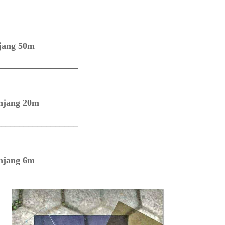
jang 50m
__________________
njang 20m
__________________
njang 6m