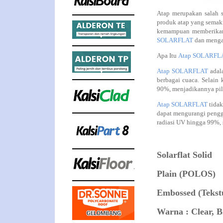
Atap merupakan salah s
produk atap yang semaki
kemampuan memberikan 
SOLARFLAT
dan mengap
Apa Itu
Atap SOLARFL
Atap SOLARFLAT
adala
berbagai cuaca. Selain
90%, menjadikannya pil
Atap SOLARFLAT
tidak
dapat mengurangi penggu
radiasi UV hingga 99%,
Solarflat Solid
Plain (POLOS)
Embossed (Tekst
Warna : Clear, B