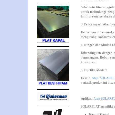
Salah satu fitur unggul
untuk melindungi pengh
furnitur serta peralatan
3. Pencahayaan Alami y
Kemampuan meneruska
mengurangi konsumsi ene
4. Ringan dan Mudah D
Dibandingkan dengan at
pemasangan. Bobot yang
konstruksi.
5. Estetika Modern
Desain
Atap SOLARFL
variatif, produk ini bi
Aplikasi
Atap SOLARF
SOLARFLAT memiliki apli
Kanopi Garasi