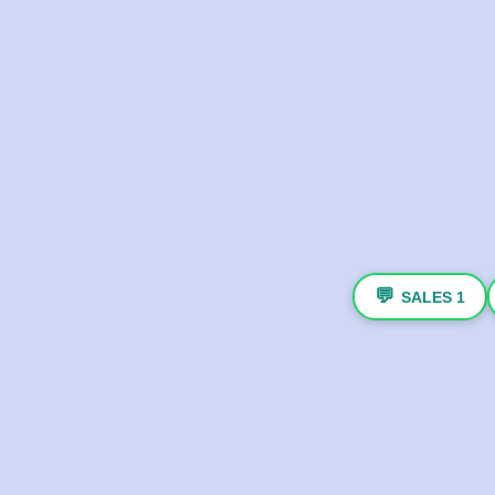
💬
SALES 1