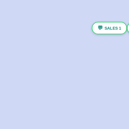
💬
SALES 1