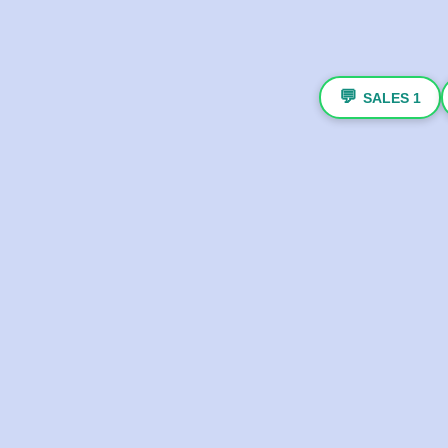
💬
SALES 1