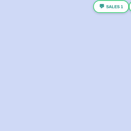
💬
SALES 1