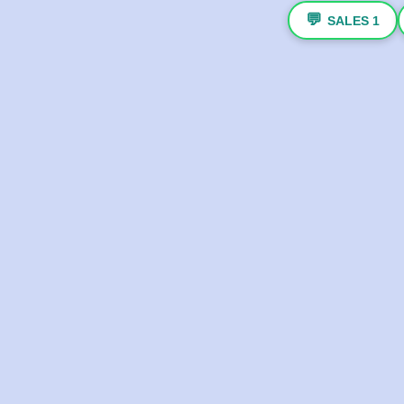
💬
SALES 1