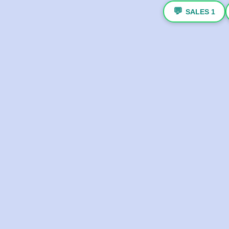
💬
SALES 1