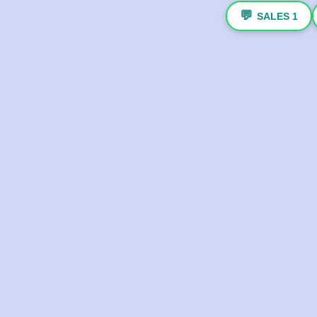
💬
SALES 1