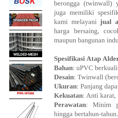
berongga (twinwall) 
juga memiliki spesif
kami melayani
jual 
harga bersaing, coc
maupun bangunan indus
Spesifikasi Atap Ald
Bahan
: uPVC berkualit
Desain
: Twinwall (be
Ukuran
: Panjang dapa
Kekuatan
: Anti karat
Perawatan
: Minim p
hingga bertahun-tahun