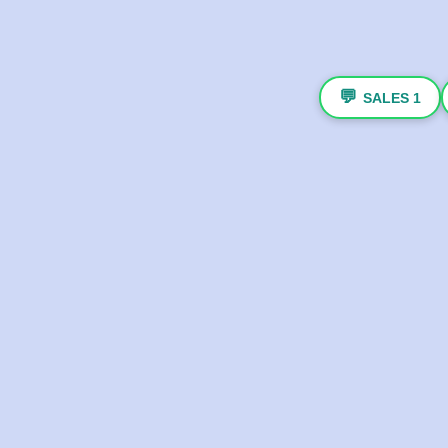
💬
SALES 1