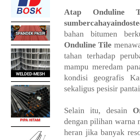
Atap Onduline T
sumbercahayaindoste
bahan bitumen berku
Onduline Tile
menawar
tahan terhadap perub
mampu meredam panas
kondisi geografis K
sekaligus pesisir panta
Selain itu, desain
O
dengan pilihan warna
heran jika banyak res