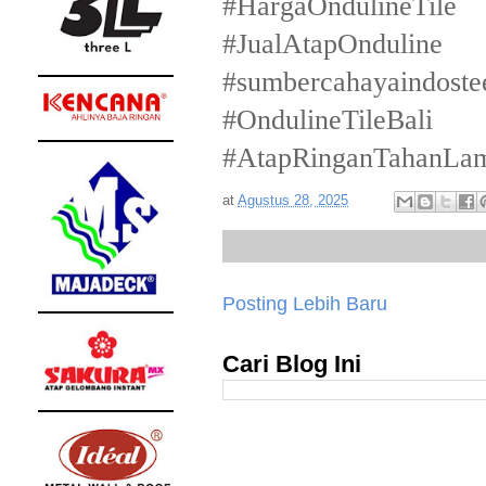
#HargaOndulineTile
#JualAtapOnduline
#sumbercahayaindoste
#OndulineTileBali
#AtapRinganTahanLa
at
Agustus 28, 2025
Posting Lebih Baru
Cari Blog Ini