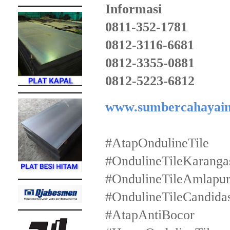
Informasi
0811-352-1781
0812-3116-6681
0812-3355-0881
0812-5223-6812
www.sumbercahayain
#AtapOndulineTile
#OndulineTileKarang
#OndulineTileAmlapu
#OndulineTileCandida
#AtapAntiBocor