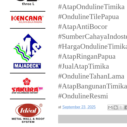
#AtapOndulineTimika
#OndulineTilePapua
#AtapAntiBocor
#SumberCahayaIndost
#HargaOndulineTimik
#AtapRinganPapua
#JualAtapTimika
#OndulineTahanLama
#AtapBangunanTimik
#OndulineResmi
at
September 23, 2025