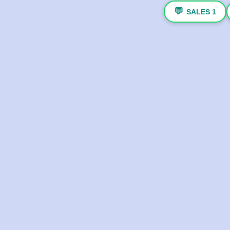
💬
SALES 1