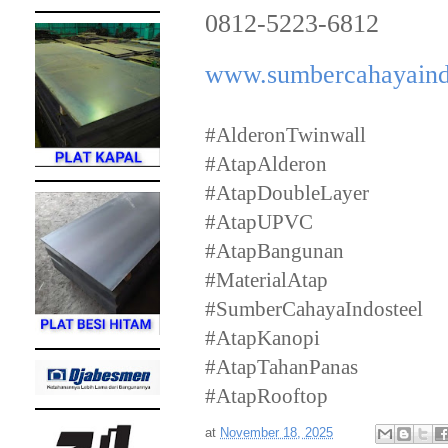
0812-5223-6812
www.sumbercahayaind
#AlderonTwinwall
#AtapAlderon
#AtapDoubleLayer
#AtapUPVC
#AtapBangunan
#MaterialAtap
#SumberCahayaIndosteel
#AtapKanopi
#AtapTahanPanas
#AtapRooftop
at
November 18, 2025