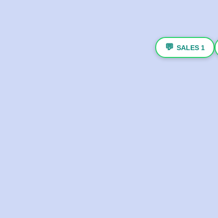
💬
SALES 1