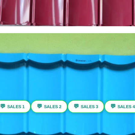
💬
💬
💬
💬
SALES 1
SALES 2
SALES 3
SALES 4