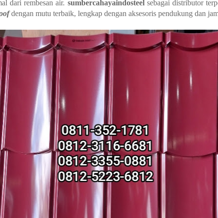
al dari rembesan air.
sumbercahayaindosteel
sebagai distributor te
oof
dengan mutu terbaik, lengkap dengan aksesoris pendukung dan jami