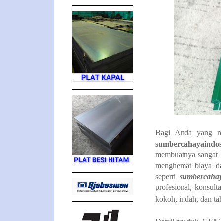
Bagi Anda yang me
sumbercahayaindos
membuatnya sangat 
menghemat biaya d
seperti
sumbercahay
profesional, konsul
kokoh, indah, dan t