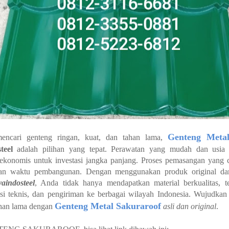
Genteng Metal
ncari genteng ringan, kuat, dan tahan lama,
teel
adalah pilihan yang tepat. Perawatan yang mudah dan usia 
ekonomis untuk investasi jangka panjang. Proses pemasangan yang 
an waktu pembangunan. Dengan menggunakan produk original dari
aindosteel
, Anda tidak hanya mendapatkan material berkualitas, t
tasi teknis, dan pengiriman ke berbagai wilayah Indonesia. Wujudk
Genteng Metal Sakuraroof
ahan lama dengan
asli dan original
.