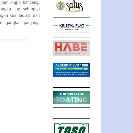
aupun angin kencang.
ngka atap, sehingga
an kualitas asli dan
 jangka panjang,