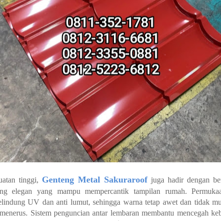
Genteng Metal Sakuraroof
uatan tinggi,
juga hadir dengan ber
hing elegan yang mampu mempercantik tampilan rumah. Permukaa
pelindung UV dan anti lumut, sehingga warna tetap awet dan tidak 
s-menerus. Sistem penguncian antar lembaran membantu mencegah k