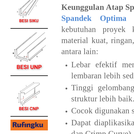
Keunggulan Atap Sp
Spandek Optima 
kebutuhan proyek 
material kuat, ringa
antara lain:
Lebar efektif m
lembaran lebih sedi
Tinggi gelomban
struktur lebih baik
Cocok digunakan s
Dapat diaplikasi
dan Crimp Curve).