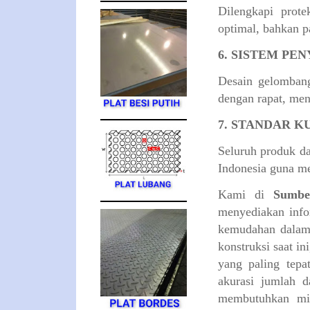
Dilengkapi prote
optimal, bahkan p
6. SISTEM PE
Desain gelombang
dengan rapat, men
7. STANDAR K
Seluruh produk da
Indonesia guna me
​Kami di
Sumbe
menyediakan inf
kemudahan dalam 
konstruksi saat i
yang paling tepa
akurasi jumlah 
membutuhkan m