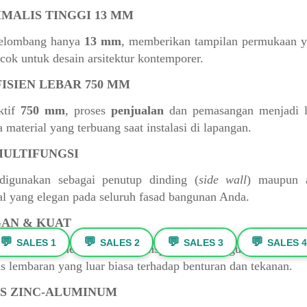
IMALIS TINGGI 13 MM
gelombang hanya
13 mm
, memberikan tampilan permukaan ya
cok untuk desain arsitektur kontemporer.
FISIEN LEBAR 750 MM
ktif
750 mm
, proses
penjualan
dan pemasangan menjadi le
 material yang terbuang saat instalasi di lapangan.
MULTIFUNGSI
 digunakan sebagai penutup dinding (
side wall
) maupun 
l yang elegan pada seluruh fasad bangunan Anda.
GAN & KUAT
💬
💬
💬
💬
SALES 1
SALES 2
SALES 3
SALES 4
 sehingga memudahkan transportasi, penggunaan baja
as lembaran yang luar biasa terhadap benturan dan tekanan.
AS ZINC-ALUMINUM