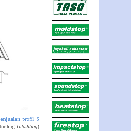
penjualan
profil S
dinding (
cladding
)