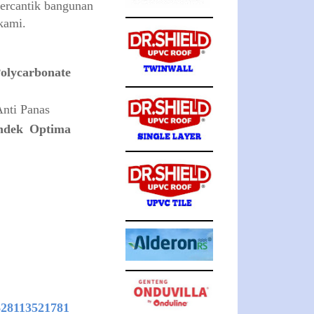
percantik bangunan
 kami.
Polycarbonate
nti Panas
ndek Optima
628113521781