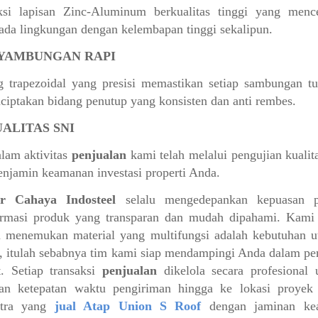
ksi lapisan Zinc-Aluminum berkualitas tinggi yang menc
ada lingkungan dengan kelembapan tinggi sekalipun.
NYAMBUNGAN RAPI
 trapezoidal yang presisi memastikan setiap sambungan t
ciptakan bidang penutup yang konsisten dan anti rembes.
UALITAS SNI
lam aktivitas
penjualan
kami telah melalui pengujian kualita
njamin keamanan investasi properti Anda.
r Cahaya Indosteel
selalu mengedepankan kepuasan p
ormasi produk yang transparan dan mudah dipahami. Kami
menemukan material yang multifungsi adalah kebutuhan ut
ni, itulah sebabnya tim kami siap mendampingi Anda dalam pem
t. Setiap transaksi
penjualan
dikelola secara profesional
dan ketepatan waktu pengiriman hingga ke lokasi proyek
itra yang
jual Atap Union S Roof
dengan jaminan kea