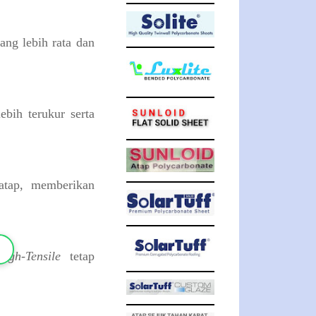
ng lebih rata dan
bih terukur serta
atap, memberikan
High-Tensile
tetap