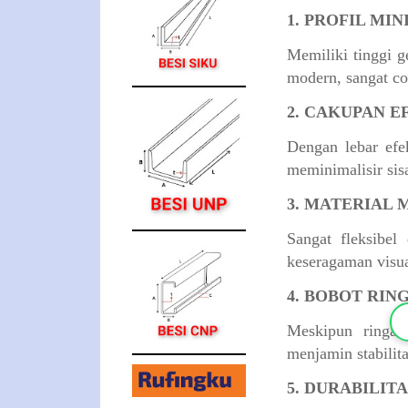
1. PROFIL MIN
Memiliki tinggi 
modern, sangat co
2. CAKUPAN E
Dengan lebar efe
meminimalisir sisa
3. MATERIAL 
Sangat fleksibel
keseragaman visua
4. BOBOT RIN
Meskipun ringan
menjamin stabilit
5. DURABILIT