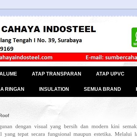
CALUME
ATAP TRANSPARAN
ATAP UPVC
A RINGAN
INSULATION
SEMUA BRAND
Roof
gunan dengan visual yang bersih dan modern kini sema
al yang tepat secara fungsional maupun estetika. Melalui