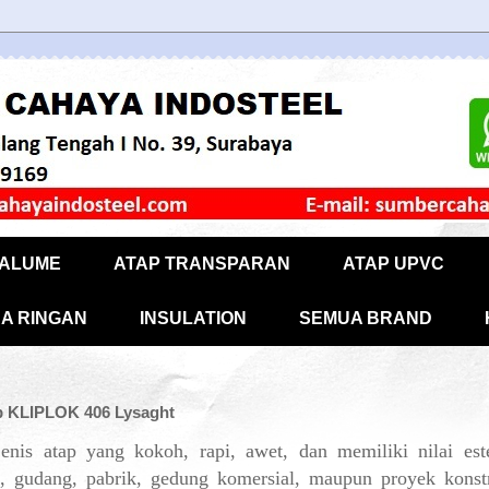
CALUME
ATAP TRANSPARAN
ATAP UPVC
A RINGAN
INSULATION
SEMUA BRAND
p KLIPLOK 406 Lysaght
enis atap yang kokoh, rapi, awet, dan memiliki nilai este
i, gudang, pabrik, gedung komersial, maupun proyek konstr