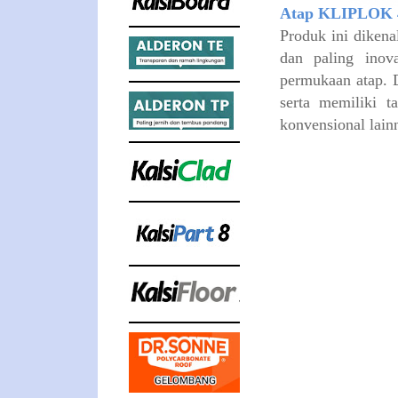
Atap KLIPLOK 4
Produk ini dikena
dan paling inov
permukaan atap. D
serta memiliki t
konvensional lain